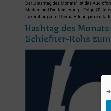
Der „Hashtag des Monats“ ist das Audiofo
Medien und Digitalisierung. Folge 20: Inter
Luxemburg zum Thema Bildung im Zeitalter de
Hashtag des Monats-F
Schiefner-Rohs zum 
Wir