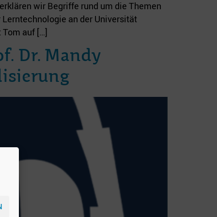
erklären wir Begriffe rund um die Themen
r Lerntechnologie an der Universität
t Tom auf […]
of. Dr. Mandy
isierung
N