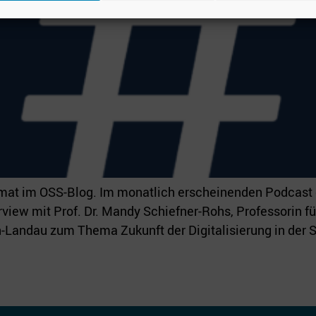
rmat im OSS-Blog. Im monatlich erscheinenden Podcast 
erview mit Prof. Dr. Mandy Schiefner-Rohs, Professorin 
Landau zum Thema Zukunft der Digitalisierung in der S