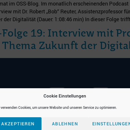
rmat im OSS-Blog. Im monatlich erscheinenden Podcast 
view mit Dr. Robert „Bob“ Reuter, Assistenzprofessor fü
r Digitalität (Dauer: 1:08:46 min) In dieser Folge triff
olge 19: Interview mit Pr
Thema Zukunft der Digital
Cookie Einstellungen
 verwenden Cookies, um unsere Website und unseren Service zu optimieren.
AKZEPTIEREN
ABLEHNEN
EINSTELLUNGE