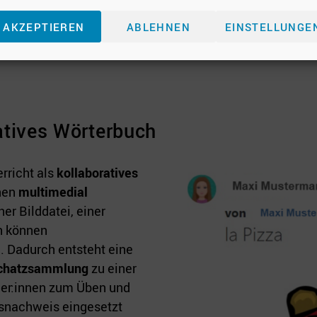
AKZEPTIEREN
ABLEHNEN
EINSTELLUNGE
atives Wörterbuch
rricht als
kollaboratives
nen
multimedial
ner Bilddatei, einer
h können
. Dadurch entsteht eine
chatzsammlung
zu einer
ler:innen zum Üben und
gsnachweis eingesetzt