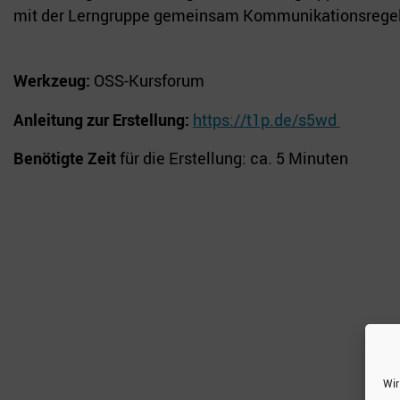
mit der Lerngruppe gemeinsam Kommunikationsregeln (
Werkzeug:
OSS-Kursforum
Anleitung zur Erstellung:
https://t1p.de/s5wd
Benötigte Zeit
für die Erstellung: ca. 5 Minuten
Wir