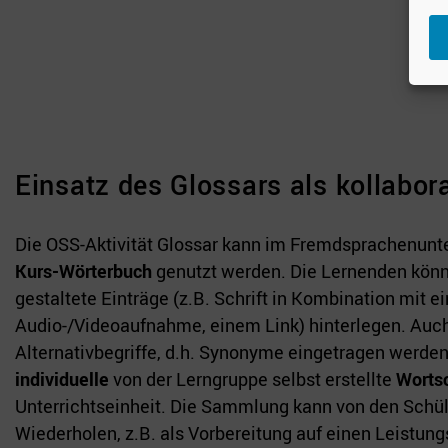
Einsatz des Glossars als kollabor
Die OSS-Aktivität Glossar kann im Fremdsprachenunte
Kurs-Wörterbuch
genutzt werden. Die Lernenden kön
gestaltete Einträge (z.B. Schrift in Kombination mit ei
Audio-/Videoaufnahme, einem Link) hinterlegen. Auc
Alternativbegriffe, d.h. Synonyme eingetragen werden
individuelle
von der Lerngruppe selbst erstellte
Worts
Unterrichtseinheit. Die Sammlung kann von den Schü
Wiederholen, z.B. als Vorbereitung auf einen Leistun