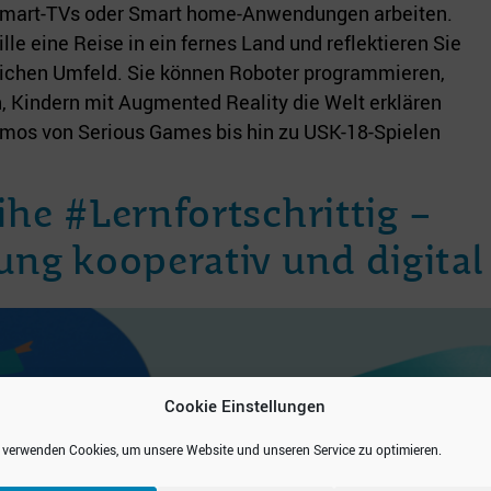
 Smart-TVs oder Smart home-Anwendungen arbeiten.
ille eine Reise in ein fernes Land und reflektieren Sie
lichen Umfeld. Sie können Roboter programmieren,
n, Kindern mit Augmented Reality die Welt erklären
smos von Serious Games bis hin zu USK-18-Spielen
he #Lernfortschrittig –
ung kooperativ und digital
Cookie Einstellungen
 verwenden Cookies, um unsere Website und unseren Service zu optimieren.