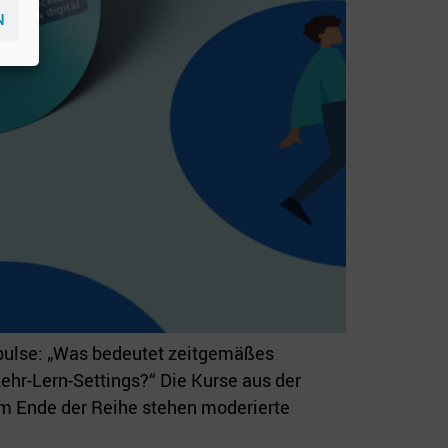
N
mpulse: „Was bedeutet zeitgemäßes
ehr-Lern-Settings?“ Die Kurse aus der
 am Ende der Reihe stehen moderierte