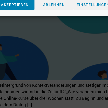
AKZEPTIEREN
ABLEHNEN
EINSTELLUNGE
 Hintergrund von Kontextveränderungen und stetiger I
 nehmen wir mit in die Zukunft?“„Wie verändern sich L
tete Online-Kurse über drei Wochen statt. Zu Beginn und
ie dem Dialog […]