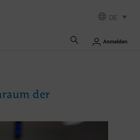
DE
Anmelden
araum der