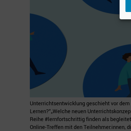
Unterrichtsentwicklung geschieht vor dem
Lernen?“„Welche neuen Unterrichtskonzepte
Reihe #lernfortschrittig finden als beglei
Online-Treffen mit den Teilnehmer:innen, d