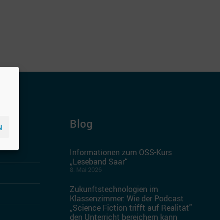
Blog
N
Informationen zum OSS-Kurs
„Leseband Saar“
8. Mai 2026
Zukunftstechnologien im
Klassenzimmer: Wie der Podcast
„Science Fiction trifft auf Realität”
den Unterricht bereichern kann