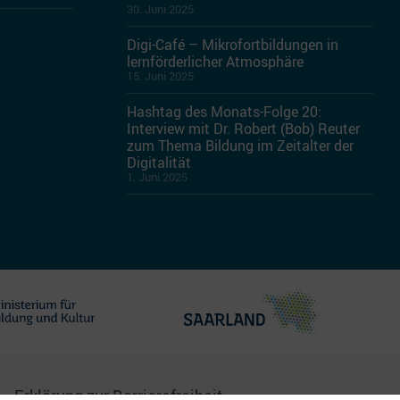
30. Juni 2025
Digi-Café – Mikrofortbildungen in
lernförderlicher Atmosphäre
15. Juni 2025
Hashtag des Monats-Folge 20:
Interview mit Dr. Robert (Bob) Reuter
zum Thema Bildung im Zeitalter der
Digitalität
1. Juni 2025
Erklärung zur Barrierefreiheit