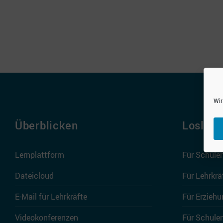
Wir
Überblicken
Losleg
Lernplattform
Für Schüle
Dateicloud
Für Lehrkrä
E-Mail für Lehrkräfte
Für Erziehu
Videokonferenzen
Für Schule