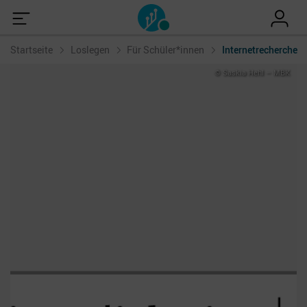
Startseite
Loslegen
Für Schüler*innen
Internetrecherche
© Saskia Hehl – MBK