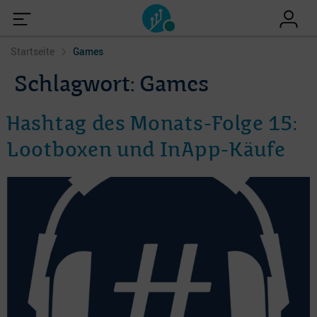
Startseite
Games
Schlagwort:
Games
Hashtag des Monats-Folge 15:
Lootboxen und InApp-Käufe