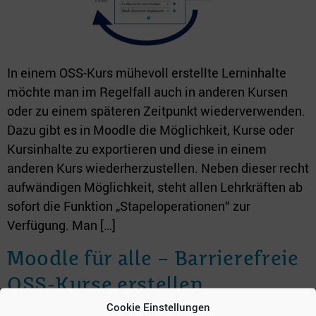
In einem OSS-Kurs mühevoll erstellte Lerninhalte
möchte man im Regelfall auch in anderen Kursen
oder zu einem späteren Zeitpunkt wiederverwenden.
Dazu gibt es in Moodle die Möglichkeit, Kurse oder
Kursinhalte zu exportieren und diese in einem
anderen Kurs wiederherzustellen. Neben dieser recht
aufwändigen Möglichkeit, steht allen Lehrkräften ab
sofort die Funktion „Stapeloperationen“ zur
Verfügung. Man […]
Moodle für alle – Barrierefreie
OSS-Kurse erstellen
Cookie Einstellungen