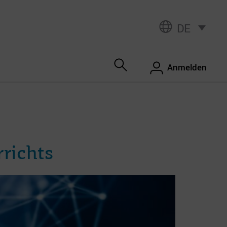
DE
Anmelden
richts