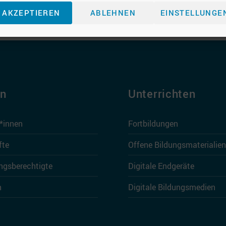
nd Gemeinschaftsschulen ab der Klassenstufe 7 zum Pf
AKZEPTIEREN
ABLEHNEN
EINSTELLUNGE
ormatikunterrichts den zentralen Fragen […]
en
Unterrichten
r*innen
Fortbildungen
fte
Offene Bildungsmaterialien
ngsberechtigte
Digitale Endgeräte
n
Digitale Bildungsmedien