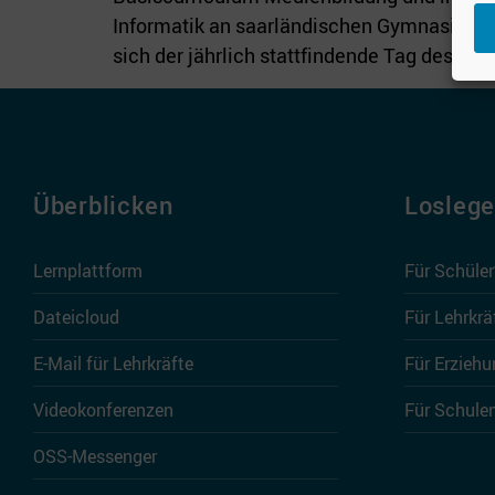
Informatik an saarländischen Gymnasien u
sich der jährlich stattfindende Tag des Inf
Überblicken
Losleg
Lernplattform
Für Schüle
Dateicloud
Für Lehrkrä
E-Mail für Lehrkräfte
Für Erziehu
Videokonferenzen
Für Schule
OSS-Messenger