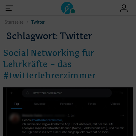
Startseite
Twitter
Schlagwort:
Twitter
Social Networking für
Lehrkräfte – das
#twitterlehrerzimmer