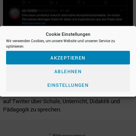
Cookie Einstellungen
Wir verwenden Cookies, um unsere Website und unseren Service zu
Hashtags sind mittlerweile weitestgehend bekannt
optimieren.
und ein Hashtag, der meinen Unterrichtsalltag in den
AKZEPTIEREN
letzten Jahren am meisten beeinflusst hat, ist
sicherlich #twlz. Diese Buchstabenkombination
ABLEHNEN
steht für das Twitterlehrerzimmer (oder
Twitterlehrkräftezimmer) und wird hauptsächlich
EINSTELLUNGEN
von Lehrkräften, aber auch von Eltern verwendet, um
auf Twitter über Schule, Unterricht, Didaktik und
Pädagogik zu sprechen.