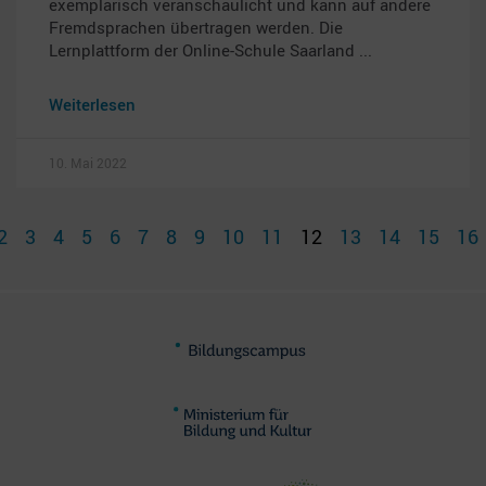
exemplarisch veranschaulicht und kann auf andere
Fremdsprachen übertragen werden. Die
Lernplattform der Online-Schule Saarland
Weiterlesen
10. Mai 2022
2
3
4
5
6
7
8
9
10
11
12
13
14
15
16