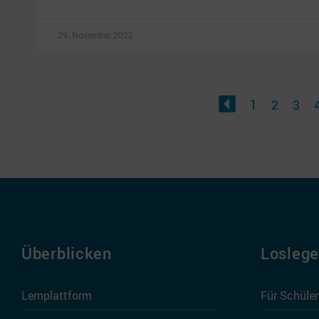
29. November 2022
1
2
3
Überblicken
Losleg
Lernplattform
Für Schüle