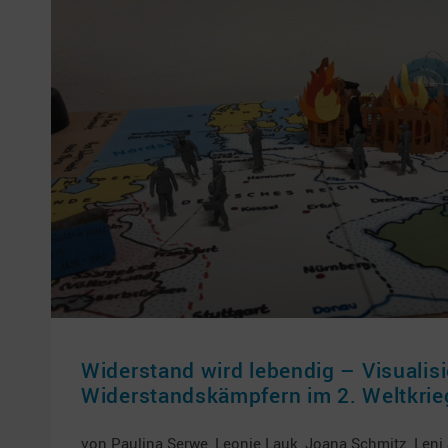
Widerstand wird lebendig – Visualis
Widerstandskämpfern im 2. Weltkrie
von Paulina Serwe, Leonie Lauk, Joana Schmitz, Leni 