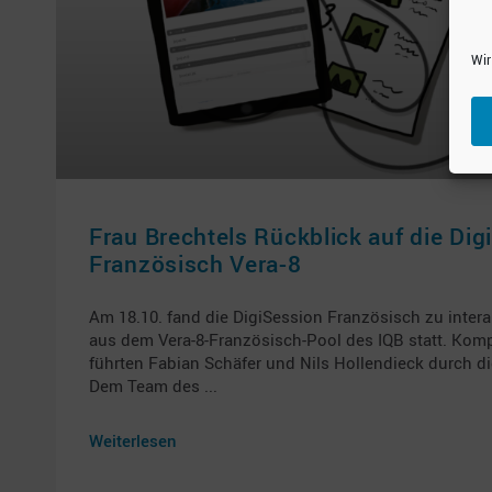
Wir
Frau Brechtels Rückblick auf die Dig
Französisch Vera-8
Am 18.10. fand die DigiSession Französisch zu inte
aus dem Vera-8-Französisch-Pool des IQB statt. Kom
führten Fabian Schäfer und Nils Hollendieck durch di
Dem Team des
Weiterlesen