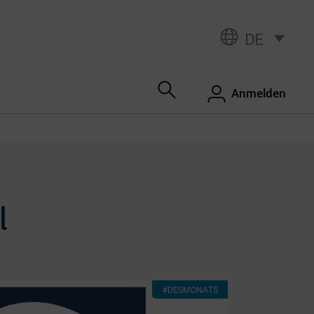
DE
Anmelden
l
#DESMONATS