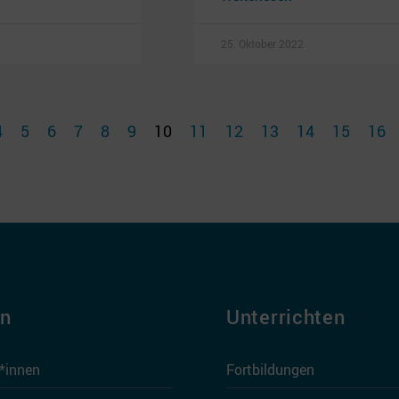
25. Oktober 2022
4
5
6
7
8
9
10
11
12
13
14
15
16
en
Unterrichten
r*innen
Fortbildungen