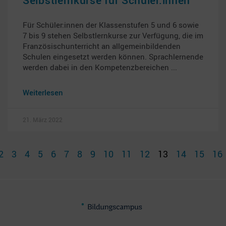
Für Schüler:innen der Klassenstufen 5 und 6 sowie
7 bis 9 stehen Selbstlernkurse zur Verfügung, die im
Französischunterricht an allgemeinbildenden
Schulen eingesetzt werden können. Sprachlernende
werden dabei in den Kompetenzbereichen
Weiterlesen
21. März 2022
2
3
4
5
6
7
8
9
10
11
12
13
14
15
16